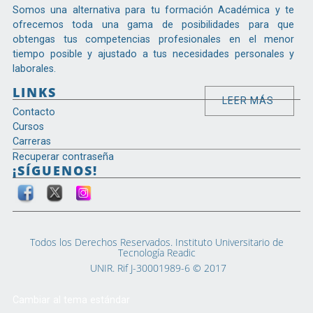
c
Somos una alternativa para tu formación Académica y te
i
ofrecemos toda una gama de posibilidades para que
p
obtengas tus competencias profesionales en el menor
a
tiempo posible y ajustado a tus necesidades personales y
l
laborales.
LINKS
LEER MÁS
Contacto
Cursos
Carreras
Recuperar contraseña
¡SÍGUENOS!
Todos los Derechos Reservados. Instituto Universitario de
Tecnología Readic
UNIR. Rif J-30001989-6 © 2017
Cambiar al tema estándar